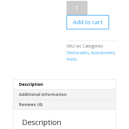
Tiempo
para
mi
Add to cart
quantity
SKU:
iec
Categories:
Destacados
,
ilustraciones
,
Prints
Description
Additional information
Reviews (0)
Description