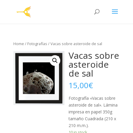
Home
/
Fotografías
/ Vacas sobre asteroide de sal
Vacas sobre
asteroide
de sal
15,00
€
Fotografía «Vacas sobre
asteroide de sal». Lámina
impresa en papel 350g
tamaño Cuadrada (210 x
210 m.m.).
10 in stock