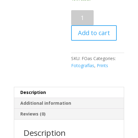
Vacas
sobre
asteroide
Add to cart
de
sal
quantity
SKU:
FOas
Categories:
Fotografías
,
Prints
Description
Additional information
Reviews (0)
Description